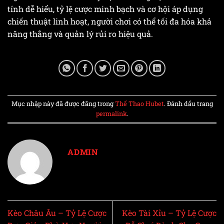
tính dễ hiểu, tỷ lệ cược minh bạch và cơ hội áp dụng
chiến thuật linh hoạt, người chơi có thể tối đa hóa khả
năng thắng và quản lý rủi ro hiệu quả.
Mục nhập này đã được đăng trong
Thể Thao Hubet
. Đánh dấu trang
permalink
.
ADMIN
Kèo Châu Âu – Tỷ Lệ Cược
Kèo Tài Xỉu – Tỷ Lệ Cược