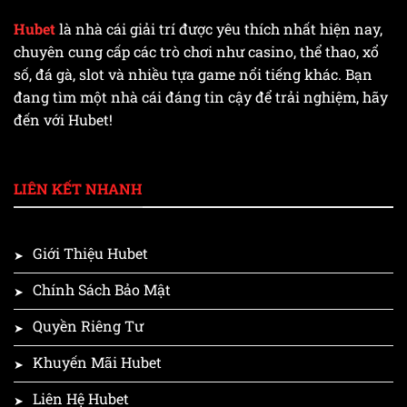
Hubet
là nhà cái giải trí được yêu thích nhất hiện nay,
chuyên cung cấp các trò chơi như casino, thể thao, xổ
số, đá gà, slot và nhiều tựa game nổi tiếng khác. Bạn
đang tìm một nhà cái đáng tin cậy để trải nghiệm, hãy
đến với Hubet!
LIÊN KẾT NHANH
Giới Thiệu Hubet
Chính Sách Bảo Mật
Quyền Riêng Tư
Khuyến Mãi Hubet
Liên Hệ Hubet