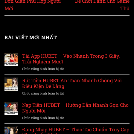
Đơn Giản Phù Hợp Người
Dễ Chơi Dành Cho Game
Mới
Thủ
BÀI VIẾT MỚI NHẤT
Tải App HUBET – Vào Nhanh Trong 3 Giây,
Trải Nghiệm Mượt
ở
Chức năng bình luận bị tắt
Tải
App
Rút Tiền HUBET An Toàn Nhanh Chóng Với
HUBET
Điều Kiện Dễ Dàng
–
ở
Chức năng bình luận bị tắt
Vào
Rút
Nhanh
Tiền
Nạp Tiền HUBET – Hướng Dẫn Nhanh Gọn Cho
Trong
HUBET
3
Người Mới
An
Giây,
ở
Chức năng bình luận bị tắt
Toàn
Trải
Nạp
Nhanh
Nghiệm
Tiền
Đăng Nhập HUBET – Thao Tác Chuẩn Truy Cập
Chóng
Mượt
HUBET
Với