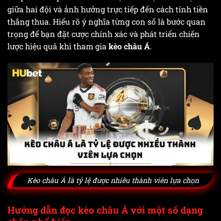
giữa hai đội và ảnh hưởng trực tiếp đến cách tính tiền
thắng thua. Hiểu rõ ý nghĩa từng con số là bước quan
trọng để bạn đặt cược chính xác và phát triển chiến
lược hiệu quả khi tham gia
kèo châu Á
.
Kèo châu Á là tỷ lệ được nhiều thành viên lựa chọn
Hướng dẫn đọc kèo châu Á với một số dạng