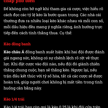
chấp phổ biến
Để không còn bỡ ngỡ khi tham gia cá cược, việc hiểu rõ
cách đọc các tỷ lệ kèo là bước quan trọng. Các nhà cái
thường đưa ra nhiều loại kèo khác nhau và mỗi con số,
mỗi dấu hiệu đều mang ý nghĩa riêng, ảnh hưởng trực
tiếp đến cách tính thắng thua. Cụ thể:
Kèo đồng banh
Kèo châu Á
đồng banh xuất hiện khi hai đội được đánh
giá ngang sức, không có sự chênh lệch rõ rệt về thực
lực. Khi đặt cược vào đội nào, nếu đội đó giành chiến
thắng chung cuộc, bạn sẽ thắng kèo. Ngược lại, nếu
trận đấu kết thúc với tỷ số hòa, tất cả các cược sẽ được
hoàn trả, giúp người chơi không bị mất tiền trong tình
huống cân bằng này.
Kèo 1/4 trái
Kèo 1/4 trái hay còn gọi là kèo 0.25 là khi đội cửa trên